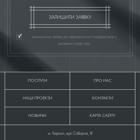
ЗАЛИШИТИ ЗАЯВКУ
залишаючи заявку ви автоматично погоджуєтеся з
умовами угоди про
ПОСЛУГИ
ПРО НАС
НАШІ ПРОЕКТИ
КОНТАКТИ
НОВИНИ
КАРТА САЙТУ
м. Херсон, вул Соборна, 8